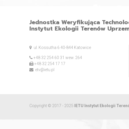
Jednostka Weryfikująca Technol
Instytut Ekologii Terenów Uprze
ul. Kossutha 6 40-844 Katowice
+48 32 254 60 31 wew. 264
+48 32 254 17 17
etv@ietu.pl
Copyright © 2017 - 2025
IETU Instytut Ekologii Ter