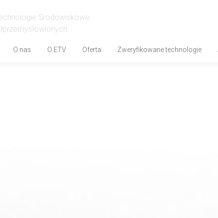
Technologie Środowiskowe
w Uprzemysłowionych
O nas
O ETV
Oferta
Zweryfikowane technologie