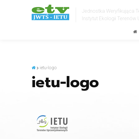
Jednostka Weryfikująca 
Instytut Ekologii Terenó
ietu-logo
ietu-logo